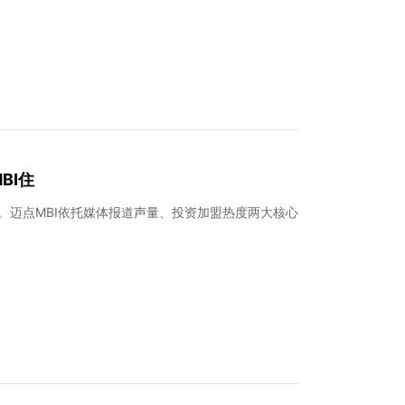
BI住
榜。迈点MBI依托媒体报道声量、投资加盟热度两大核心