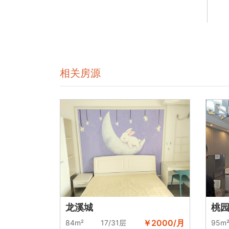
相关房源
桃
龙溪城
￥2000/月
95m
84m²
17/31层