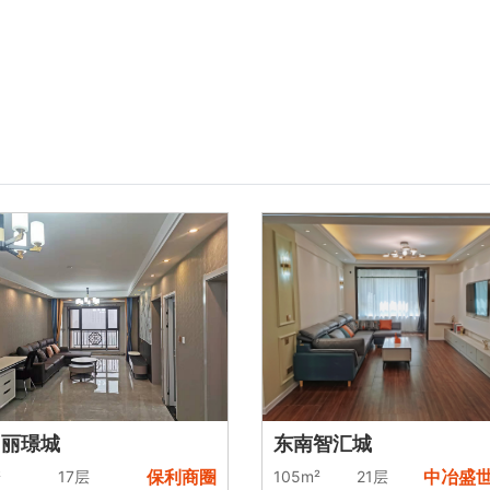
园丽璟城
东南智汇城
保利商圈
中冶盛
²
17层
105m²
21层