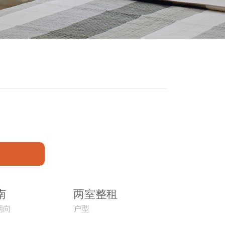
南
两室整租
朝向
户型