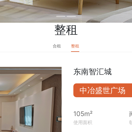
整租
合租
整租
东南智汇城
中冶盛世广场
105m²
使用面积