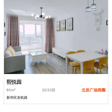
熙悦园
北辰广场商圈
85m²
22/33层
新华区农机路