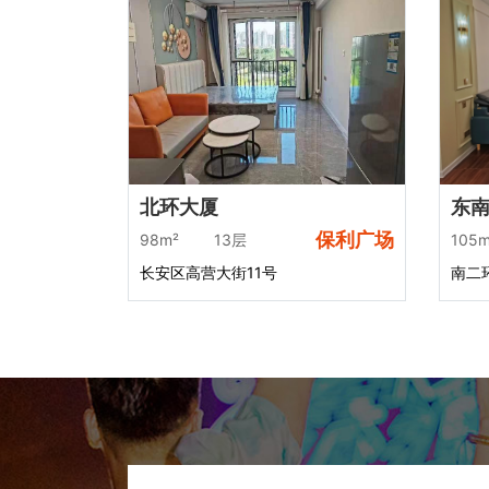
北环大厦
东
保利广场
98m²
13层
105m
长安区高营大街11号
南二