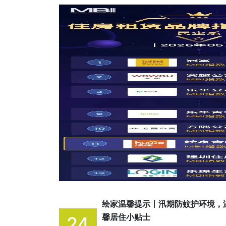
绘家温馨提示丨汛期防蚊护环境，
馨居住小贴士
24