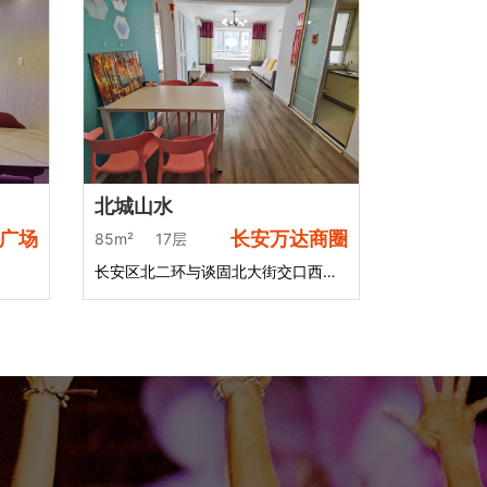
北城山水
长安万达商圈
广场
85m²
17层
长安区北二环与谈固北大街交口西北角