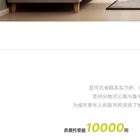
是河北省颇具实力的、
坚持分散式公寓与集
为城市青年人和新市民营造了
10000
房屋托管超
间